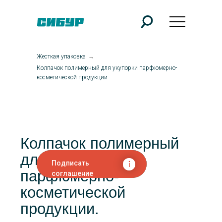
Жесткая упаковка
→
Колпачок полимерный для укупорки парфюмерно-
косметической продукции
Колпачок полимерный
для укупорки
парфюмерно-
косметической
продукции.
Колпачок представляет собой винтовую
Подписать
крышку на резьбовое горло.
соглашение