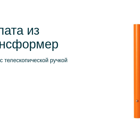
пата из
ансформер
с телескопической ручкой