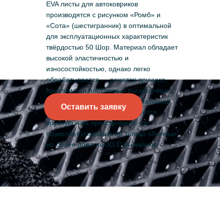
EVA листы для автоковриков
производятся с рисунком «Ромб» и
«Сота» (шестигранник) в оптимальной
для эксплуатационных характеристик
твёрдостью 50 Шор. Материал обладает
высокой эластичностью и
износостойкостью, однако легко
обрабатывается — режется вручную,
при помощи плоттерных раскроечных
центров, лазерной и гидроабразивной
Оставить заявку
резки, без труда термоформуется
вручную и на прессформах, что
позволяет создавать не только обычные,
но более дорогие 3D EVA коврики.