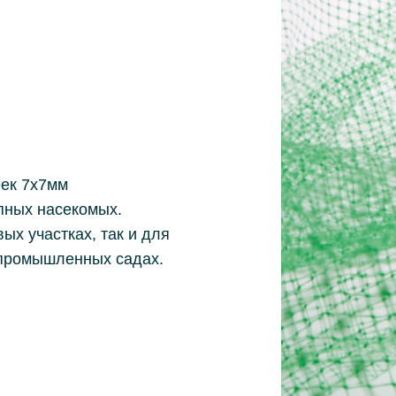
еек 7х7мм
пных насекомых.
ых участках, так и для
 промышленных садах.