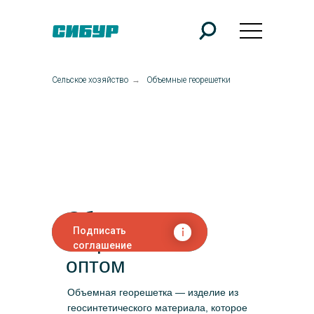
Сельское хозяйство
→
Объемные георешетки
Объемные
Подписать
георешетки
соглашение
оптом
Объемная георешетка — изделие из
геосинтетического материала, которое