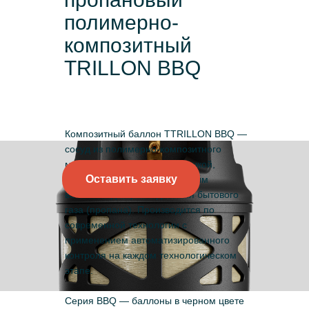
полимерно-
композитный
TRILLON BBQ
Композитный баллон TTRILLON BBQ —
сосуд из полимерно-композитного
материала с силовой оболочкой,
Оставить заявку
защитным кожухом и латунным
вентилем для расходования бытового
газа (пропана). Производится по
современной технологии с
применением автоматизированного
контроля на каждом технологическом
этапе.
Серия BBQ — баллоны в черном цвете