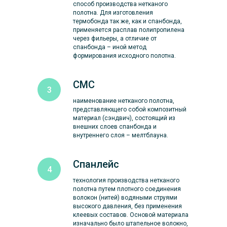
способ производства нетканого
полотна. Для изготовления
термобонда так же, как и спанбонда,
применяется расплав полипропилена
через фильеры, а отличие от
спанбонда – иной метод
формирования исходного полотна.
СМС
наименование нетканого полотна,
представляющего собой композитный
материал (сэндвич), состоящий из
внешних слоев спанбонда и
внутреннего слоя – мелтблауна.
Спанлейс
технология производства нетканого
полотна путем плотного соединения
волокон (нитей) водяными струями
высокого давления, без применения
клеевых составов. Основой материала
изначально было штапельное волокно,