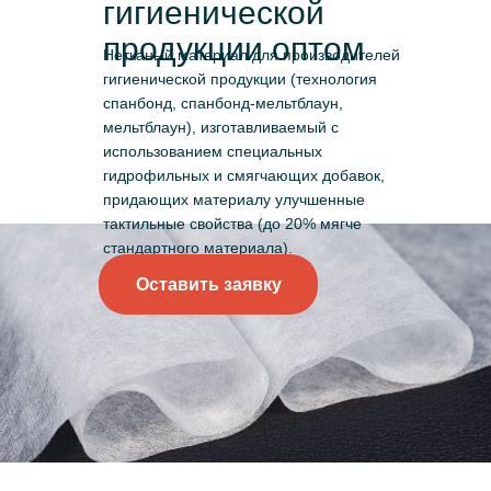
гигиенической
продукции оптом
Нетканый материал для производителей
гигиенической продукции (технология
спанбонд, спанбонд-мельтблаун,
мельтблаун), изготавливаемый с
использованием специальных
гидрофильных и смягчающих добавок,
придающих материалу улучшенные
тактильные свойства (до 20% мягче
стандартного материала).
Оставить заявку