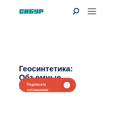
Геосинтетика:
Объемные
георешетки
Подписать
соглашение