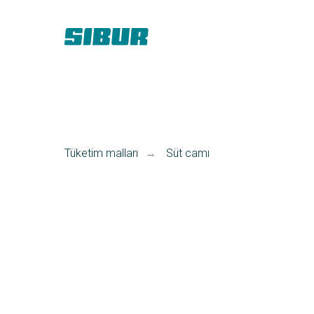
Tüketim malları
Süt camı
→