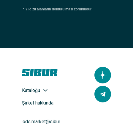
* Yıldızlı alanların doldurulması zorunludur
Kataloğu
Şirket hakkında
goods.market@sibur.ru